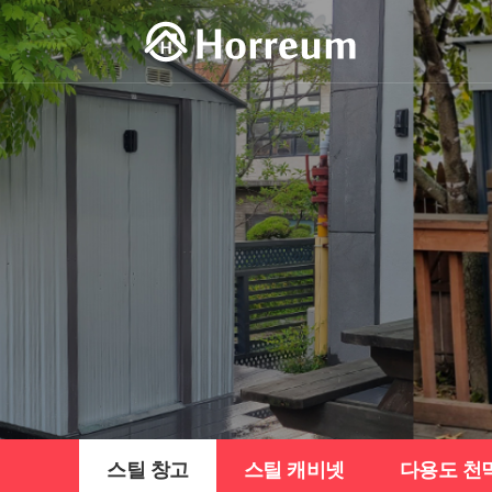
스틸 창고
스틸 캐비넷
다용도 천