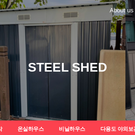
About us
STEEL SHED
막
온실하우스
비닐하우스
다용도 야외보