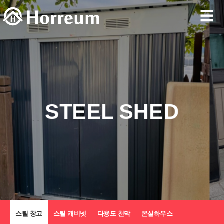
☰
STEEL SHED
스틸 창고
스틸 캐비넷
다용도 천막
온실하우스