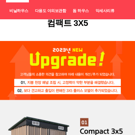
비닐하우스
다용도 야외보관함
돔 하우스
악세사리류
컴팩트 3X5