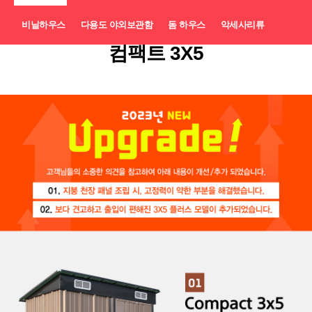
비닐하우스
다용도 야외보관함
돔 하우스
악세사리류
컴팩트 3X5