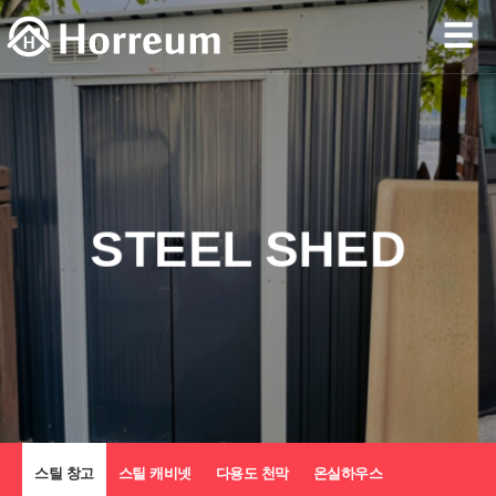
☰
STEEL SHED
스틸 창고
스틸 캐비넷
다용도 천막
온실하우스