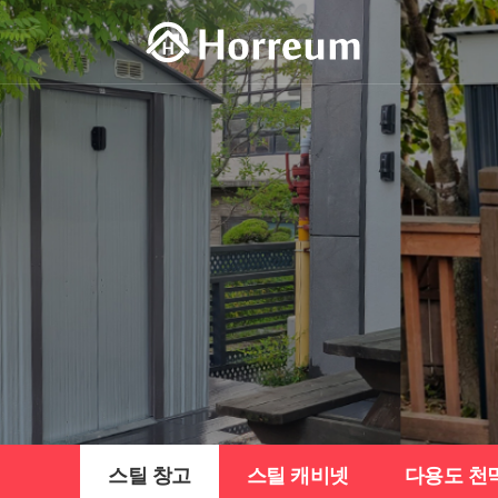
스틸 창고
스틸 캐비넷
다용도 천