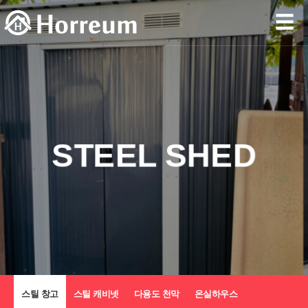
☰
STEEL SHED
스틸 창고
스틸 캐비넷
다용도 천막
온실하우스