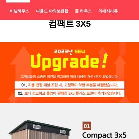
비닐하우스
다용도 야외보관함
돔 하우스
악세사리류
컴팩트 3X5