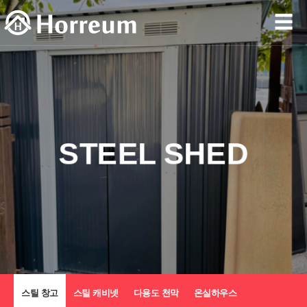
☰
STEEL SHED
스틸 창고
스틸 캐비넷
다용도 천막
온실하우스