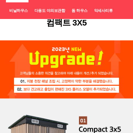
비닐하우스
다용도 야외보관함
돔 하우스
악세사리류
컴팩트 3X5