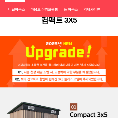
비닐하우스
다용도 야외보관함
돔 하우스
악세사리류
컴팩트 3X5