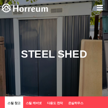
☰
STEEL SHED
스틸 창고
스틸 캐비넷
다용도 천막
온실하우스